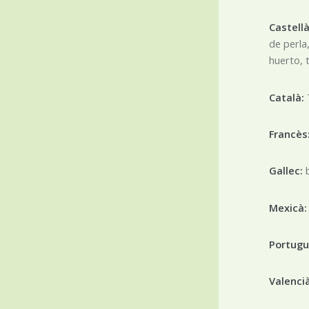
Castell
de perla
huerto, 
Català:
Francès
Gallec:
Mexicà
Portug
Valenci