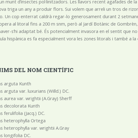
un munt d’insectes pol·linitzadors. Les llavors recent agafades de la
ova triga un any a produir flors. Sui volem que arreli un tros de 
lo. Un cop enterrat caldrà regar-lo generosament durant 2 setmanes
opera al litoral fins a 200 m snm, però al Jardí Botànic de Gombrèn, 
aver-s’hi adaptat bé. És potencialment invasora en el sentit que no
sula hispànica es fa especialment vora les zones litorals i també a la
IMS DEL NOM CIENTÍFIC
ns arguta Kunth
s arguta var. luxurians (Willd.) DC.
s aurea var. wrightii (A.Gray) Sherff
s decolorata Kunth
s ferulifolia (Jacq.) DC.
s heterophylla Ortega
s heterophylla var. wrightii A.Gray
s longifolia DC.