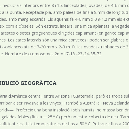
 involucrals interiors entre 8 i 15, lanceolades, ovades, de 4-6 mm 
 a la punta. Receptacle pla, amb pàlees de fins a 8 mm de longitud 
es, amb marg escariós. Els aquenis fe 4-6 mm x 0.9-1.2 mm els ext
neix com a cípseles. Són estrets, linears, una mica aplanats, a vega
arestes o setes groguenques dirigides cap amunt (en ganxo cap ava
res. Les cares laterals són una mica convexes i poden ser glabres 
ts-oblanceolats de 7-20 mm x 2-3 m. Fulles ovades-trilobades de 3-
e. Nombre de cromosomes 2n = 17-18 -23-24-35-72.
RIBUCIÓ GEOGRÀFICA
nària d’Amèrica central, entre Arizona i Guatemala, però es troba sub
arribar a ser invasiva a les vinyes) i també a Austràlia i Nova Zel
orld»—. Prefereix una bona insolació i sòls humits, no massa ben d
x gelades febles (fins a ―25 º C) però no estar coberta de neu. T
uficient resisteix temperatures de fins a 50 º C. Pot viure fins a 200