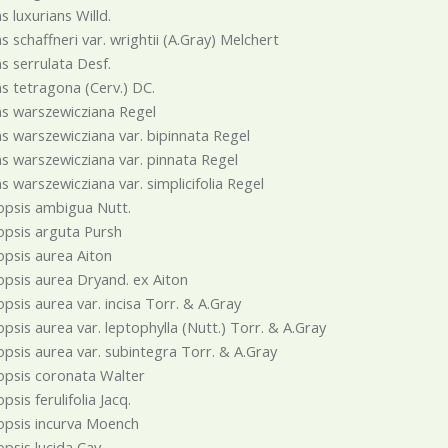
s luxurians Willd.
s schaffneri var. wrightii (A.Gray) Melchert
s serrulata Desf.
s tetragona (Cerv.) DC.
s warszewicziana Regel
s warszewicziana var. bipinnata Regel
s warszewicziana var. pinnata Regel
s warszewicziana var. simplicifolia Regel
opsis ambigua Nutt.
opsis arguta Pursh
psis aurea Aiton
psis aurea Dryand. ex Aiton
psis aurea var. incisa Torr. & A.Gray
psis aurea var. leptophylla (Nutt.) Torr. & A.Gray
psis aurea var. subintegra Torr. & A.Gray
opsis coronata Walter
psis ferulifolia Jacq.
opsis incurva Moench
psis lucida Cav.