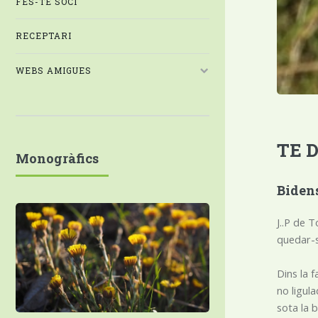
FES-TE SOCI
RECEPTARI
WEBS AMIGUES
TE 
Monogràfics
Bidens
J..P de 
quedar-s
Dins la f
no ligula
sota la 