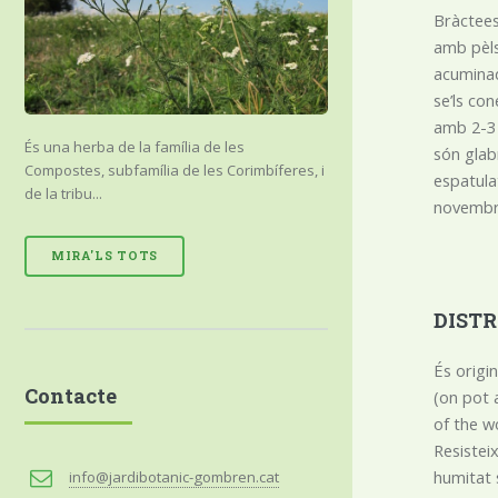
Bràctees
amb pèls
acuminad
se’ls co
amb 2-3 
És una herba de la família de les
són glab
Compostes, subfamília de les Corimbíferes, i
espatula
de la tribu...
novembr
MIRA'LS TOTS
DIST
És origi
Contacte
(on pot 
of the w
Resistei
humitat s
info@jardibotanic-gombren.cat