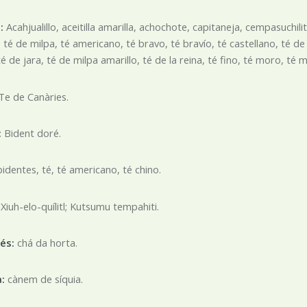
à:
Acahjualillo, aceitilla amarilla, achochote, capitaneja, cempasuchilito
, té de milpa, té americano, té bravo, té bravío, té castellano, té de
té de jara, té de milpa amarillo, té de la reina, té fino, té moro, té
Te de Canàries.
:
Bident doré.
bidentes, té, té americano, té chino.
:
Xiuh-elo-quílitl; Kutsumu tempahiti.
ués:
chá da horta.
à:
cànem de síquia.