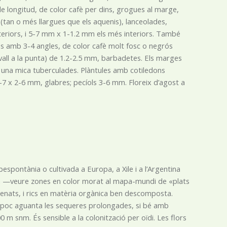
de longitud, de color cafè per dins, grogues al marge,
(tan o més llargues que els aquenis), lanceolades,
eriors, i 5-7 mm x 1-1.2 mm els més interiors. També
des amb 3-4 angles, de color cafè molt fosc o negrós
ll a la punta) de 1.2-2.5 mm, barbadetes. Els marges
o una mica tuberculades. Plàntules amb cotiledons
7 x 2-6 mm, glabres; pecíols 3-6 mm. Floreix d’agost a
espontània o cultivada a Europa, a Xile i a l’Argentina
anda —veure zones en color morat al mapa-mundi de «plats
renats, i rics en matèria orgànica ben descomposta.
ampoc aguanta les sequeres prolongades, si bé amb
0 m snm. És sensible a la colonització per oïdi. Les flors