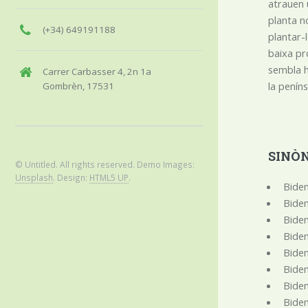
atrauen 
planta n
(+34) 649191188
plantar-
baixa pr
sembla h
Carrer Carbasser 4, 2n 1a
la penín
Gombrèn, 17531
SINÒN
© Untitled. All rights reserved. Demo Images:
Unsplash
. Design:
HTML5 UP
.
Bide
Biden
Biden
Biden
Biden
Biden
Biden
Biden