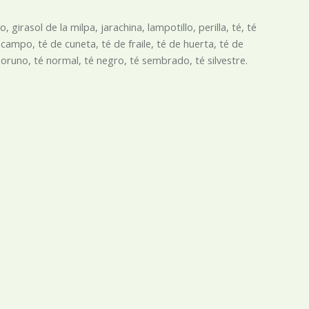
, girasol de la milpa, jarachina, lampotillo, perilla, té, té
 campo, té de cuneta, té de fraile, té de huerta, té de
 moruno, té normal, té negro, té sembrado, té silvestre.