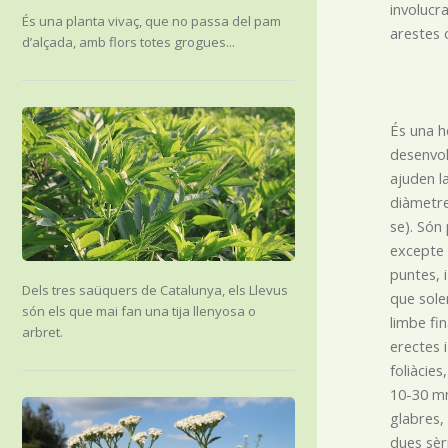
involucr
És una planta vivaç, que no passa del pam
arestes 
d’alçada, amb flors totes grogues...
És una h
desenvol
ajuden l
diàmetre,
se). Són
excepte 
puntes, 
Dels tres saüquers de Catalunya, els Llevus
que solen
són els que mai fan una tija llenyosa o
limbe fi
arbret.
erectes 
foliàcie
10-30 mm
glabres,
dues sèr