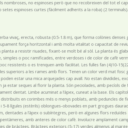
als nombroses, no espinoses però que no recobreixen del tot el cap
o setes espinoses curtes (fàcilment adherits a la roba) (2 terminals)
erba vivaç, erecta, robusta (0.5-1.8 m), que forma colònies denses 
upament força horitzontal i amb molta vitalitat o capacitat de reviur
a planta a resistir riuades, fixant-se molt bé al sòl. La planta és g
 simples o poc ramificades, entre verdoses i de color de cafè vermell
 poc resistents o es trenquen amb facilitat. Les fulles fan (4)10-15
les superiors a les rames amb flors. Tenen un color verd mat fosc gr
i poden estar una mica arquejades cap avall. No estan dividides, exc
 ja estar seques al florir la planta. Són peciolades, amb pecíols de f
nament dentat. Limbe acuminat a l’àpex, cuneat a la base. Els capí
i distribuïts en corimbes més o menys poblats, amb peduncles de fi
s, i 5-8 lígules (estèrils) oblongues-obovades en part grogues daurad
, dentades a l’àpex o subíntegres, però en algunes flors reduïdes 
 pentàmeres, amb anteres de color cafè. Involucre amplament campa
ies de bràctees. Bràctees exteriors (5-17) verdes almenys al marge,