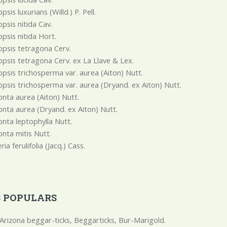
psis luxurians (Willd.) P. Pell.
psis nitida Cav.
psis nitida Hort.
psis tetragona Cerv.
psis tetragona Cerv. ex La Llave & Lex.
psis trichosperma var. aurea (Aiton) Nutt.
psis trichosperma var. aurea (Dryand. ex Aiton) Nutt.
nta aurea (Aiton) Nutt.
nta aurea (Dryand. ex Aiton) Nutt.
nta leptophylla Nutt.
nta mitis Nutt.
ria ferulifolia (Jacq.) Cass.
 POPULARS
Arizona beggar-ticks, Beggarticks, Bur-Marigold.