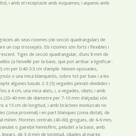
ítol, i amb el receptacle amb esquames; i aquenis amb
.
gràcies als seus rizomes (de secció quadrangular) de
e un cop trossejats. Els rizomes són forts i flexibles i
labrescent. Tiges de secció quadrangular, d’uns 8 mm de
ós (a l’envellir per la base, que pot arribar a lignificar-
(22) cm per 0.40-3.3 cm d’ample. Neixen oposades,
isós o una mica blanquinós, sobre tot per baix i a les
epte algunes basals 2-3 (5) vegades pinnati-dividides i
ins a 4 cm, una mica alats, i, a vegades, ciliats; i amb
tols (20-40 mm de diàmetre per 7-10 mm d’alçada) són
ns a 15 cm de longitud, i amb bràctees involucrals no
es (zona proximal) i en part blanques (zona distal), de
al mínim. Floretes centrals (40-60) grogues, de 4-6 mm,
nulat o gairebé hemisfèric, peludet a la base, amb
 linears, de 3-6 mm de longitud, ciliades al marge.