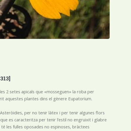
 313]
 les 2 setes apicals que «mosseguen» la roba per
crit aquestes plantes dins el gènere Eupatorium.
steròidies, per no tenir làtex i per tenir algunes flors
ue es caracteritza per tenir l’estil no engruixit i glabre
 té les fulles oposades no espinoses, bràctees