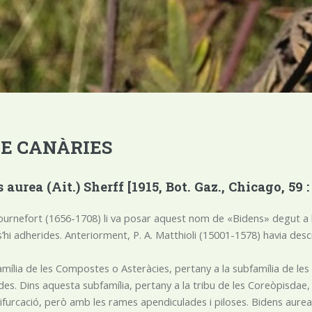
DE CANÀRIES
 aurea (Ait.) Sherff [1915, Bot. Gaz., Chicago, 59 :
Tournefort (1656-1708) li va posar aquest nom de «Bidens» degut a
’hi adherides. Anteriorment, P. A. Matthioli (15001-1578) havia des
amília de les Compostes o Asteràcies, pertany a la subfamília de les A
des. Dins aquesta subfamília, pertany a la tribu de les Coreòpisdae, q
bifurcació, però amb les rames apendiculades i piloses. Bidens aurea