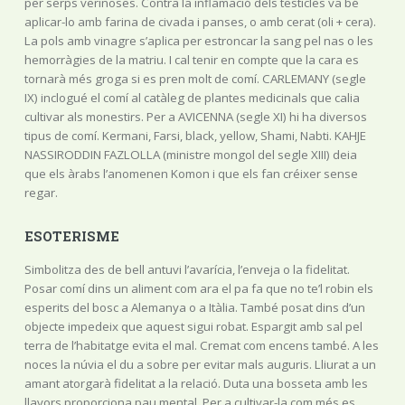
per serps verinoses. Contra la inflamació dels testicles va bé
aplicar-lo amb farina de civada i panses, o amb cerat (oli + cera).
La pols amb vinagre s’aplica per estroncar la sang pel nas o les
hemorràgies de la matriu. I cal tenir en compte que la cara es
tornarà més groga si es pren molt de comí. CARLEMANY (segle
IX) inclogué el comí al catàleg de plantes medicinals que calia
cultivar als monestirs. Per a AVICENNA (segle XI) hi ha diversos
tipus de comí. Kermani, Farsi, black, yellow, Shami, Nabti. KAHJE
NASSIRODDIN FAZLOLLA (ministre mongol del segle XIII) deia
que els àrabs l’anomenen Komon i que els fan créixer sense
regar.
ESOTERISME
Simbolitza des de bell antuvi l’avarícia, l’enveja o la fidelitat.
Posar comí dins un aliment com ara el pa fa que no te’l robin els
esperits del bosc a Alemanya o a Itàlia. També posat dins d’un
objecte impedeix que aquest sigui robat. Espargit amb sal pel
terra de l’habitatge evita el mal. Cremat com encens també. A les
noces la núvia el du a sobre per evitar mals auguris. Lliurat a un
amant atorgarà fidelitat a la relació. Duta una bosseta amb les
llavors proporciona pau mental. Per a cultivar-la com més es