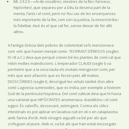
Mt. 23:23—«Ai de vosaltres, mestres de la llei i fariseus,
hipòcrites!, que separeu per a Déu la desena part de la
menta, l’anís i el comí, però no feu cas de les ensenyances
més importants de la llei, com són la justícia, la misericòrdia i
la fidelitat. Això és el que cal fer, sense deixar de fer allò
altre».
A l’antiga Grècia dels pobres de solemnitat se’ls mencionava
com «els que havien menjat comí». TEOFRAST D’ÈRESOS (segles
IV i III a.C.) deia que perquè creixin bé les plantes de comí cal que
rebin moltes malediccions. L’emperador CLAUDI (segle I) va
permetre que a la seva taula els invitats mengessin comí, per
més que això afavorís que es fessin pets allí mateix.
DIOSCÒRIDES (segle I), descrigué les virtuts també d’un altre
comí: Lagoecia cuminoides, que es troba, per exemple a l’extrem
Sud de la península hispànica. Del comí cultivat deia que hi havia
una varietat que HIPÒCRATES anomenava «basilikón» i el comí
egipci. És calorífic, dessecant, astringent. Contra els còlics
intestinals es pot aplicar en lavativa cuit en oli o en cataplasma
amb farina d’ordi. Amb vinagre aigualit va bé per als que
s’ofeguen al jeure. Amb vi, va bé als que han estat mossegats