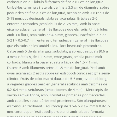
cadascun en 2-3 lòbuls filiformes de fins a 67 cm de longitud.
Umbel·les terminals i laterals de fins a 3.5 cm de diàmetre, sobre
peduncles de fins a 7 cm de longitud, acanalat, amb 3-6 radis de
5-18 mm, poc desiguals, glabres, acanalats. Bràctees 2-6
enteres o ternades (amb lòbuls de 2- 25 mm), amb la base
eixamplada, en general més llargues que els radis. Umbèl·lules
amb 3-6 flors, amb radis de 4-6 mm, glabres. Bractèoles 5-6 de
5-21 × 0.5-0.7 mm, enteres o ternades, en general més llargues
que els radis de les umbèl·lules. Flors bisexuals protandres.
Calze amb 5 dents allargats, subulats, glabres, desiguals (0.6 a
4 mm). Pètals 5, de 1-1.5 mm, emarginats, amb la punta molt
corbada; blancs a la base i rosats a l’àpex, de 1.5 × 1 mm.
Estams 5 amb filaments prims d’1.5 mm de longitud. Pistil amb
ovari acanalat, i 2 estils sobre un estilopodi cònic, i estigma semi-
cilíndric. Fruits de color marró daurat de 5-6 mm, ovoide oblong,
a vegades glabres però en general escàbrids amb tricomes de
0.2-0.4 mm o setulosos (amb tricomes de 4 mm)=. Mericarpis de
secció semi-el·líptica, amb 8 costelles primàries poc marcades,
amb costelles secundàries mol prominents. Són blanquinoses i
es trenquen fàcilment. Esquizocarp de 3.5-6.5 × 1-2 mm × 0.8-1.5
mm, coronat per l’estilopodi persistent i amb la base formada
pels sèpals de color castany clar. El fruit es divideix en els 2