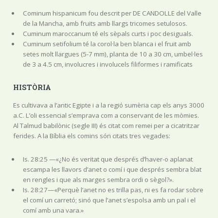
Cominum hispanicum fou descrit per DE CANDOLLE del Valle
de la Mancha, amb fruits amb llargs tricomes setulosos.
Cuminum maroccanum té els sèpals curts i poc desiguals.
Cuminum setifolium té la corol·la ben blanca i el fruit amb
setes molt llargues (5-7 mm), planta de 10 a 30 cm, umbel·les
de 3 a 4.5 cm, involucres i involucels filiformes i ramificats
HISTÒRIA
Es cultivava a l’antic Egipte i a la regió sumèria cap els anys 3000
a.C. L’oli essencial s’emprava com a conservant de les mòmies.
Al Talmud babilònic (segle III) és citat com remei per a cicatritzar
ferides. A la Bíblia els comins són citats tres vegades:
Is. 28:25 —«¿No és veritat que després d’haver-o aplanat
escampa les llavors d’anet o comí i que després sembra blat
en rengles i que als marges sembra ordi o sègol?».
Is. 28:27—«Perquè l’anet no es trilla pas, ni es fa rodar sobre
el comí un carretó; sinó que l’anet s’espolsa amb un pal i el
comí amb una vara.»