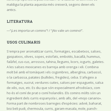
maldigui la planta aquesta més creixerà, segons deien els
antics.
LITERATURA
―“¡Les importa un comino”! / “¡No vale un comino!”.
USOS CULINARIS
S'empra per aromatitzar curris, formatges, escabetxos, salses,
gaspatxos, olives, sopes, estofats, embotits, bacallà, hummus,
falàfel, cus-cus, arrossos, tahina, llegums, licors, iogurts, galetes.
A les salses mexicanes es barreja amb orenga i xili. Combina
molt bé amb el tomàquet i els cogombres, albergínia, carbassó,
o la carbassa, patates (bullides, fregides), ceba. S'afegeix a
formatges, xucrut, verdures cuites, salses per espaguetis, salsa
de xilis, ous, etc. Es diu que són especialment afrodisíacs, com
ho és el comí de prat o comí holandès. Els comins mòlts són un
ingredient dels curris espanyola i, amb alls, del «mojo canario».
Forma part de nombroses barreges d’espècies: advié, baharat,
bisi beli pudi, chermoula, curris, garam-masala, mole, panch-