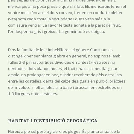
mericarpis amb poca pressió que s’hi faci. Els mericarpis tenen el
ventre molt còncau i el dors convex, i tenen un conducte oleífer
(vita) sota cada costella secundària i dues vites més a la
comissura ventral. La llavor té testa adnata a la paret del fruit,
l’endosperma gris i greixós. La germinació és epigea.
Dins la família de les Umbel·líferes el gènere Cuminum es
distingeix per ser planta glabra en general, no espinosa, amb
fulles 2-3 pinnatipartides dividides en cintes ￼ estretes no
dentades, flors blanquinoses, el fruit una mica més llarg que
ample, no prolongat en bec, cilíndric recobert de pèls estrellats
entre les costelles, dents del calze desiguals en punxó, bràctees
de l’involucel molt amples a la base i bruscament estretides en
1-3 llargues cintes esteses.
HÀBITAT I DISTRIBUCIÓ GEOGRÀFICA
Floreix a ple sol però agraeix les pluges. És planta anual de la