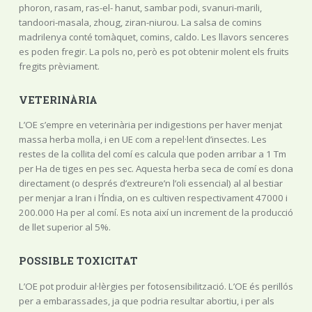
phoron, rasam, ras-el- hanut, sambar podi, svanuri-marili,
tandoori-masala, zhoug, ziran-niurou. La salsa de comins
madrilenya conté tomàquet, comins, caldo. Les llavors senceres
es poden fregir. La pols no, però es pot obtenir molent els fruits
fregits prèviament.
VETERINÀRIA
L’OE s’empre en veterinària per indigestions per haver menjat
massa herba molla, i en UE com a repel·lent d’insectes. Les
restes de la collita del comí es calcula que poden arribar a 1 Tm
per Ha de tiges en pes sec. Aquesta herba seca de comí es dona
directament (o després d’extreure’n l’oli essencial) al al bestiar
per menjar a Iran i l’Índia, on es cultiven respectivament 47000 i
200.000 Ha per al comí. Es nota així un increment de la producció
de llet superior al 5%.
POSSIBLE TOXICITAT
L’OE pot produir al·lèrgies per fotosensibilització. L’OE és perillós
per a embarassades, ja que podria resultar abortiu, i per als