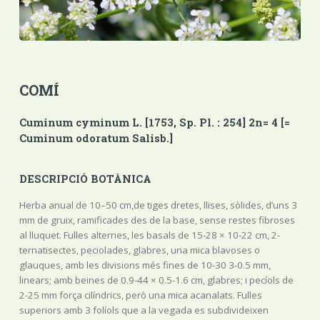
COMÍ
Cuminum cyminum L. [1753, Sp. Pl. : 254] 2n= 4 [=
Cuminum odoratum Salisb.]
DESCRIPCIÓ BOTÀNICA
Herba anual de 10–50 cm,de tiges dretes, llises, sòlides, d’uns 3
mm de gruix, ramificades des de la base, sense restes fibroses
al lluquet. Fulles alternes, les basals de 15-28 × 10-22 cm, 2-
ternatisectes, peciolades, glabres, una mica blavoses o
glauques, amb les divisions més fines de 10-30 3-0.5 mm,
linears; amb beines de 0.9-44 × 0.5-1.6 cm, glabres; i pecíols de
2-25 mm força cilíndrics, però una mica acanalats. Fulles
superiors amb 3 folíols que a la vegada es subdivideixen