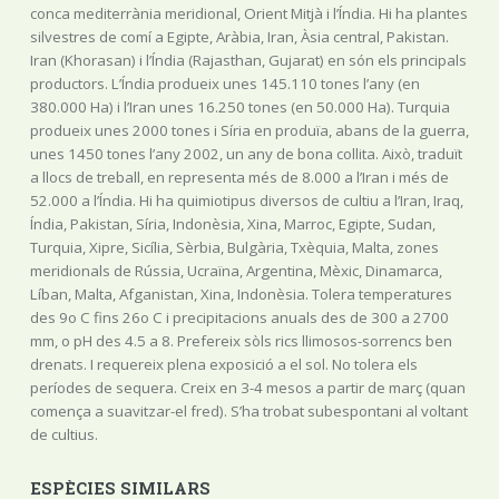
conca mediterrània meridional, Orient Mitjà i l’Índia. Hi ha plantes
silvestres de comí a Egipte, Aràbia, Iran, Àsia central, Pakistan.
Iran (Khorasan) i l’Índia (Rajasthan, Gujarat) en són els principals
productors. L’Índia produeix unes 145.110 tones l’any (en
380.000 Ha) i l’Iran unes 16.250 tones (en 50.000 Ha). Turquia
produeix unes 2000 tones i Síria en produïa, abans de la guerra,
unes 1450 tones l’any 2002, un any de bona collita. Això, traduït
a llocs de treball, en representa més de 8.000 a l’Iran i més de
52.000 a l’Índia. Hi ha quimiotipus diversos de cultiu a l’Iran, Iraq,
Índia, Pakistan, Síria, Indonèsia, Xina, Marroc, Egipte, Sudan,
Turquia, Xipre, Sicília, Sèrbia, Bulgària, Txèquia, Malta, zones
meridionals de Rússia, Ucraïna, Argentina, Mèxic, Dinamarca,
Líban, Malta, Afganistan, Xina, Indonèsia. Tolera temperatures
des 9o C fins 26o C i precipitacions anuals des de 300 a 2700
mm, o pH des 4.5 a 8. Prefereix sòls rics llimosos-sorrencs ben
drenats. I requereix plena exposició a el sol. No tolera els
períodes de sequera. Creix en 3-4 mesos a partir de març (quan
comença a suavitzar-el fred). S’ha trobat subespontani al voltant
de cultius.
ESPÈCIES SIMILARS