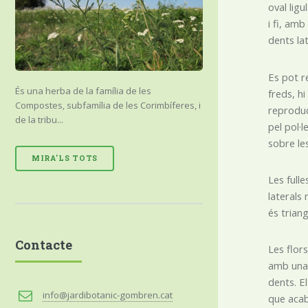
oval lig
i fi, amb
dents lat
Es pot r
És una herba de la família de les
freds, h
Compostes, subfamília de les Corimbíferes, i
reproduc
de la tribu...
pel pol·l
sobre le
MIRA'LS TOTS
Les full
laterals
és trian
Contacte
Les flor
amb una 
dents. El
info@jardibotanic-gombren.cat
que acab