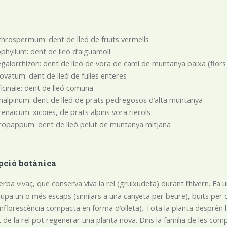
throspermum: dent de lleó de fruits vermells
tophyllum: dent de lleó d’aiguamoll
galorrhizon: dent de lleó de vora de camí de muntanya baixa (flors 
ovatum: dent de lleó de fulles enteres
ficinale: dent de lleó comuna
nalpinum: dent de lleó de prats pedregosos d’alta muntanya
renaicum: xicoies, de prats alpins vora rierols
ropappum: dent de lleó pelut de muntanya mitjana
pció botànica
rba vivaç, que conserva viva la rel (gruixudeta) durant l’hivern. Fa 
upa un o més escaps (similars a una canyeta per beure), buits per d
(inflorescència compacta en forma d’olleta). Tota la planta desprèn là
 de la rel pot regenerar una planta nova. Dins la família de les compo