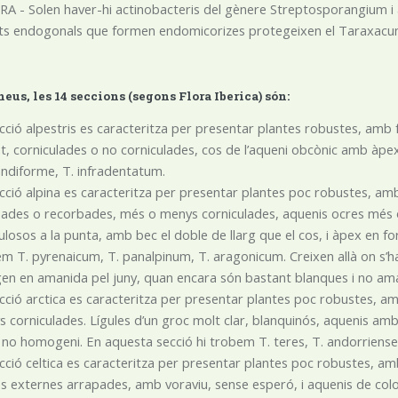
A - Solen haver-hi actinobacteris del gènere Streptosporangium i
ts endogonals que formen endomicorizes protegeixen el Taraxacum d
neus, les 14 seccions (segons Flora Iberica) són:
cció alpestris es caracteritza per presentar plantes robustes, amb f
, corniculades o no corniculades, cos de l’aqueni obcònic amb àpex
andiforme, T. infradentatum.
cció alpina es caracteritza per presentar plantes poc robustes, a
ades o recorbades, més o menys corniculades, aquenis ocres més
ulosos a la punta, amb bec el doble de llarg que el cos, i àpex en form
m T. pyrenaicum, T. panalpinum, T. aragonicum. Creixen allà on s’hag
en en amanida pel juny, quan encara són bastant blanques i no a
cció arctica es caracteritza per presentar plantes poc robustes, a
 corniculades. Lígules d’un groc molt clar, blanquinós, aquenis amb 
 no homogeni. En aquesta secció hi trobem T. teres, T. andorriense
cció celtica es caracteritza per presentar plantes poc robustes, amb
ies externes arrapades, amb voraviu, sense esperó, i aquenis de co