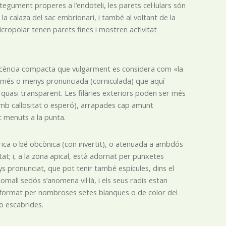
tegument properes a l’endoteli, les parets cel·lulars són
la calaza del sac embrionari, i també al voltant de la
 micropolar tenen parets fines i mostren activitat
orescència compacta que vulgarment es considera com «la
at més o menys pronunciada (corniculada) que aquí
u quasi transparent. Les filàries exteriors poden ser més
(amb callositat o esperó), arrapades cap amunt
t menuts a la punta.
ndrica o bé obcònica (con invertit), o atenuada a ambdós
t; i, a la zona apical, està adornat per punxetes
 pronunciat, que pot tenir també espícules, dins el
 plomall sedós s’anomena vil·là, i els seus radis estan
tà format per nombroses setes blanques o de color del
 o escabrides.