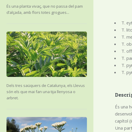
És una planta vivaç, que no passa del pam
d’alçada, amb flors totes grogues...
T. ey
T. li
T. me
T. ob
T. of
T. pa
T. py
T. py
Dels tres saüquers de Catalunya, els Llevus
són els que mai fan una tija llenyosa o
Descri
arbret.
És una he
desenvol
capítol 
Una part