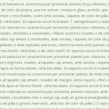
cció hamata es caracteritza per presentar plantes força robustes, lòb
i de color de porpra, una mic estriat, i involucre glauc, pruïnós, que 
munt o recorbades, sovint amb voraviu, i aquenis de color de pal
ll, i vil·là blanc. En aquesta secció hi trobem T. semiglobosum (=adia
cció obovata es caracteritza per presentar plantes poc robustes, 
ulades, dentades o runcinades, i filàries exteriors rosades o de co
ades cap amunt o recorbades, amb voraviu, i aquenis de color de 
pidades o amb espícules antrorses, mentre la resta amb punxes c
rma d’anell, i vil·là blanc o de color marfil. En aquesta secció hi tr
cció palustria es caracteritza per presentar plantes poc robustes, de 
iors negroses, ovades, arrapades cap amunt, amb voraviu, i aquen
’àpex en forma d’anell, i vil·là ben blanc. En aquesta secció hi trobem 
cció rhodocarpa es caracteritza per presentar plantes de mida mitj
 arrapades cap amunt, rosades als marges, sense esperó, i flors de
mb àpex en forma d’anell, i vil·là ben blanc. En aquesta secció hi t
cció ruderalia es caracteritza per presentar plantes robustes, amb 
olades, recorbades més o menys cap avall, en general emarginades, s
 o de palla o grisenc marronós, amb bec de color de palla 2-3 cops mé
lanc. En aquesta secció hi trobem T. cordatum (per sota 1400 m sn