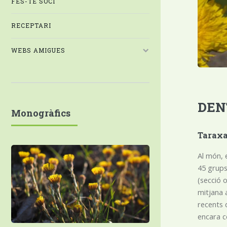
FES-TE SOCI
RECEPTARI
WEBS AMIGUES
DEN
Monogràfics
Taraxa
Al món, 
45 grups
(secció 
mitjana 
recents 
encara c