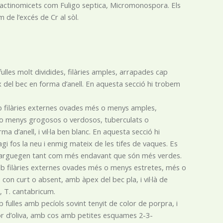
 actinomicets com Fuligo septica, Micromonospora. Els
e l’excés de Cr al sòl.
ulles molt dividides, filàries amples, arrapades cap
 del bec en forma d’anell. En aquesta secció hi trobem
mb filàries externes ovades més o menys amples,
 o menys grogosos o verdosos, tuberculats o
a d’anell, i vil·la ben blanc. En aquesta secció hi
i fos la neu i enmig mateix de les tifes de vaques. Es
marguegen tant com més endavant que són més verdes.
mb filàries externes ovades més o menys estretes, més o
con curt o absent, amb àpex del bec pla, i vil·là de
, T. cantabricum.
 fulles amb pecíols sovint tenyit de color de porpra, i
lor d’oliva, amb cos amb petites esquames 2-3-