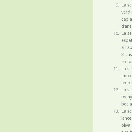
La se
verd 
cap a
d’ane
La se
espat
arrap
3-cus
en fo
La se
exter
amb l
La se
menys
bec a
La se
lance
oliva
ben b