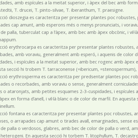
dades, amb espícules a la meitat superior, i àpex del bec amb forma d
tedtii, T. drucei, T. pinto-silvae, T. iberanthum, T. praesigne.
cció dioszegia es caracteritza per presentar plantes poc robustes, p
ades cap amunt, amb esperons més o menys pronunciats, i voraviu, i 
 de palla, tuberculat cap a l’àpex, amb bec amb àpex obcònic, i vil·l
pappum.
cció erythrocarpa es caracteritza per presentar plantes robustes, 
bades, amb voraviu, generalment amb esperó, i aquenis de color 
dades, i espícules a la meitat superior, amb bec rogenc amb àpex en f
ta secció hi trobem T. tarraconense (=ibericum, =stenospermum), 
cció erythrosperma es caracteritza per predsentar plantes poc robu
ades o recorbades, amb voraviu o sense, generalment corniculades (a
s o ataronjats, amb petites esquames 2-3-cuspidades, i espícules a
pex en forma d’anell, i vil·là blanc o de color de marfil. En aquesta
nellum.
cció fontana es caracteritza per presentar plantes poc robustes, amb
ses, o arrapades cap amunt o tirades avall, emarginades, sense e
 de palla o verdosos, glabres, amb bec de color de palla o verd, amb
 heterogeni. En aquesta secció hi torbem T. litophyllum, T. decastro