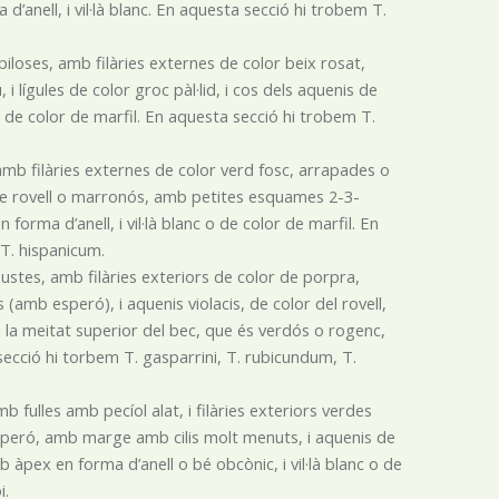
’anell, i vil·là blanc. En aquesta secció hi trobem T.
iloses, amb filàries externes de color beix rosat,
lígules de color groc pàl·lid, i cos dels aquenis de
à de color de marfil. En aquesta secció hi trobem T.
amb filàries externes de color verd fosc, arrapades o
de rovell o marronós, amb petites esquames 2-3-
orma d’anell, i vil·là blanc o de color de marfil. En
T. hispanicum.
stes, amb filàries exteriors de color de porpra,
mb esperó), i aquenis violacis, de color del rovell,
 la meitat superior del bec, que és verdós o rogenc,
 secció hi torbem T. gasparrini, T. rubicundum, T.
 fulles amb pecíol alat, i filàries exteriors verdes
speró, amb marge amb cilis molt menuts, i aquenis de
 àpex en forma d’anell o bé obcònic, i vil·là blanc o de
i.