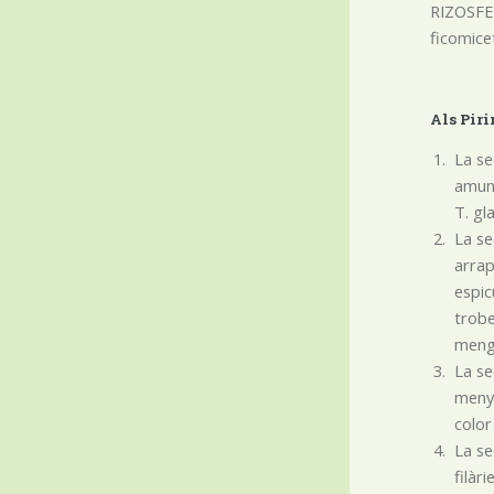
RIZOSFER
ficomice
Als Piri
La se
amunt
T. gl
La se
arrap
espic
trobe
meng
La se
menys
color
La se
filàr