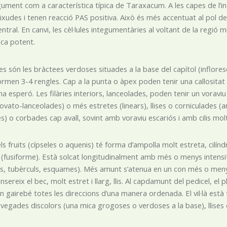
egument com a característica típica de Taraxacum. A les capes de l’in
ixudes i tenen reacció PAS positiva. Això és més accentuat al pol de 
central. En canvi, les cèl·lules integumentàries al voltant de la regió
ca potent.
ries són les bràctees verdoses situades a la base del capítol (infl
Formen 3-4 rengles. Cap a la punta o àpex poden tenir una callosit
a esperó. Les filàries interiors, lanceolades, poden tenir un voravi
ovato-lanceolades) o més estretes (linears), llises o corniculades 
s) o corbades cap avall, sovint amb voraviu escariós i amb cilis mol
els fruits (cípseles o aquenis) té forma d’ampolla molt estreta, cilí
(fusiforme). Està solcat longitudinalment amb més o menys intensita
es, tubèrculs, esquames). Més amunt s’atenua en un con més o menys
 insereix el bec, molt estret i llarg, llis. Al capdamunt del pedicel, el
 en gairebé totes les direccions d’una manera ordenada. El vil·là es
a vegades discolors (una mica grogoses o verdoses a la base), llises