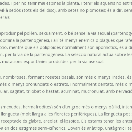
ulades, i per no tenir mai espines la planta, i tenir els aquenis no e
 vil·là sedós (tots els del disc), amb setes no plomoses; és a dir, se
erals.
eproduir pel pol·len, sexualment, o bé sense la via sexual (parteno
i domina la partenogènesi, i allí té menys enemics o plagues que l’af
ció, mentre que els poliploides normalment són apomíctics, és a di
en, per la via de la partenogènesi. La selecció natural actua sobre le
s mutacions espontànies produïdes per la via asexual.
es, nombroses, formant rosetes basals, són més o menys lirades, é
 més o menys pronunciats o estrets, i normalment dentats, més o me
gular, sagitat, trilobat o hastat, acuminat, mucronulat, amb nervaci
s (menudes, hermafrodites) són d’un groc més o menys pàl·lid, intens,
llengüeta (molt llarga a les floretes perifèriques). La llengüeta po
 receptacle és glabre, areolat, el·lipsoide. Els estams tenen les ante
a en dos estigmes semi-cilíndrics. L’ovari és anàtrop, unitègmic i te