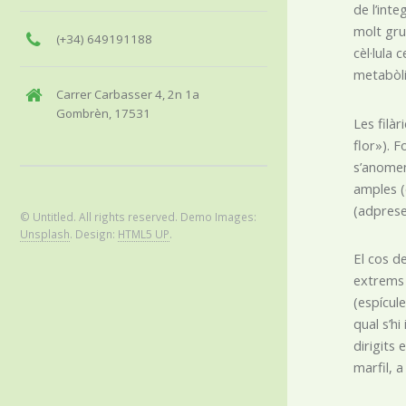
de l’int
molt gru
(+34) 649191188
cèl·lula 
metabòli
Carrer Carbasser 4, 2n 1a
Gombrèn, 17531
Les filà
flor»). 
s’anomen
amples (
(adprese
© Untitled. All rights reserved. Demo Images:
Unsplash
. Design:
HTML5 UP
.
El cos d
extrems 
(espícul
qual s’hi
dirigits
marfil, 