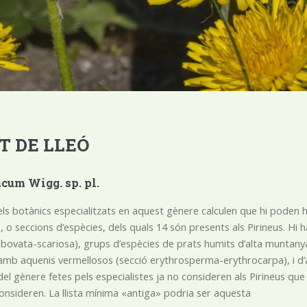
T DE LLEÓ
cum Wigg. sp. pl.
els botànics especialitzats en aquest gènere calculen que hi pode
, o seccions d’espècies, dels quals 14 són presents als Pirineus. H
obovata-scariosa), grups d’espècies de prats humits d’alta muntanya
amb aquenis vermellosos (secció erythrosperma-erythrocarpa), i d’al
del gènere fetes pels especialistes ja no consideren als Pirineus qu
onsideren. La llista mínima «antiga» podria ser aquesta