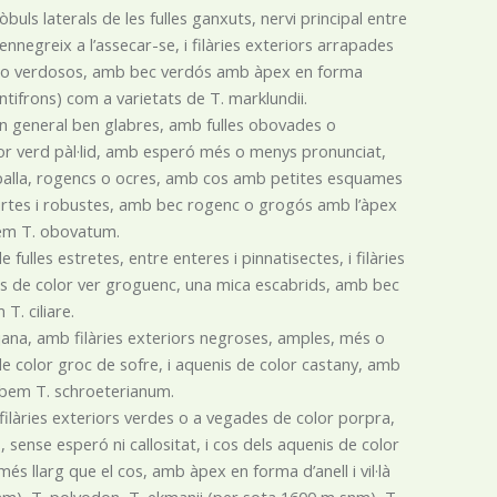
uls laterals de les fulles ganxuts, nervi principal entre
ennegreix a l’assecar-se, i filàries exteriors arrapades
la o verdosos, amb bec verdós amb àpex en forma
ntifrons) com a varietats de T. marklundii.
en general ben glabres, amb fulles obovades o
lor verd pàl·lid, amb esperó més o menys pronunciat,
palla, rogencs o ocres, amb cos amb petites esquames
urtes i robustes, amb bec rogenc o grogós amb l’àpex
obem T. obovatum.
fulles estretes, entre enteres i pinnatisectes, i filàries
is de color ver groguenc, una mica escabrids, amb bec
T. ciliare.
ana, amb filàries exteriors negroses, amples, més o
 color groc de sofre, i aquenis de color castany, amb
robem T. schroeterianum.
filàries exteriors verdes o a vegades de color porpra,
ense esperó ni callositat, i cos dels aquenis de color
s llarg que el cos, amb àpex en forma d’anell i vil·là
m), T. polyodon, T. ekmanii (per sota 1600 m snm), T.