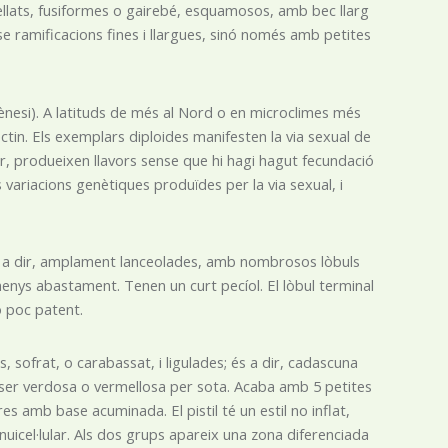
strellats, fusiformes o gairebé, esquamosos, amb bec llarg
nse ramificacions fines i llargues, sinó només amb petites
gènesi). A latituds de més al Nord o en microclimes més
ectin. Els exemplars diploides manifesten la via sexual de
r, produeixen llavors sense que hi hagi hagut fecundació
s variacions genètiques produïdes per la via sexual, i
s a dir, amplament lanceolades, amb nombrosos lòbuls
nys abastament. Tenen un curt pecíol. El lòbul terminal
ó poc patent.
 sofrat, o carabassat, i ligulades; és a dir, cadascuna
t ser verdosa o vermellosa per sota. Acaba amb 5 petites
res amb base acuminada. El pistil té un estil no inflat,
nuicel·lular. Als dos grups apareix una zona diferenciada