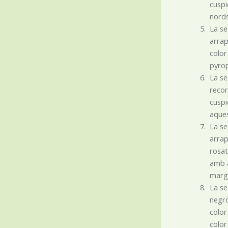
cuspi
nords
La se
arrap
color
pyro
La se
recor
cuspi
aques
La se
arrap
rosat
amb à
margi
La se
negro
color
color