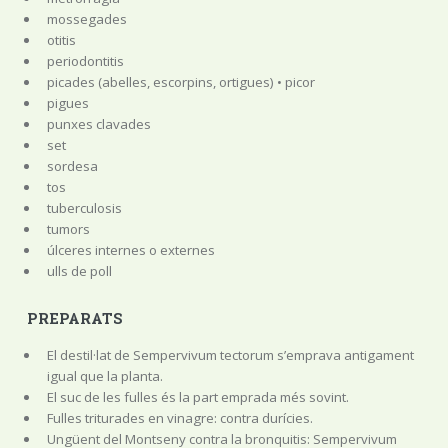
mossegades
otitis
periodontitis
picades (abelles, escorpins, ortigues) • picor
pigues
punxes clavades
set
sordesa
tos
tuberculosis
tumors
úlceres internes o externes
ulls de poll
PREPARATS
El destil·lat de Sempervivum tectorum s’emprava antigament
igual que la planta.
El suc de les fulles és la part emprada més sovint.
Fulles triturades en vinagre: contra durícies.
Ungüent del Montseny contra la bronquitis: Sempervivum