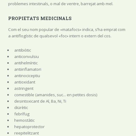
problemes intestinals, o mal de ventre, barrejat amb mel.
PROPIETATS MEDICINALS
Com el seu nom popular de «matafocs» indica, s’ha emprat com
a antiflogístic de qualsevol «foc» intern o extern del cos.
antibiòtic
anticonvulsiu
antihelmíntic
antiinflamatori
antinociceptiu
antioxidant
astringent
comestible (amanides, suc... en petites dosis)
desintoxicant de Al, Ba, Ni, Ti
diürètic
febrífug
hemostàtic
hepatoprotector
reepitelitzant