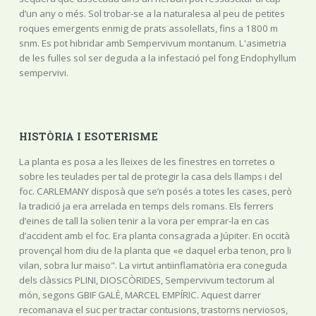
d’un any o més. Sol trobar-se a la naturalesa al peu de petites
roques emergents enmig de prats assolellats, fins a 1800 m
snm. Es pot hibridar amb Sempervivum montanum. L'asimetria
de les fulles sol ser deguda a la infestació pel fong Endophyllum
sempervivi.
HISTÒRIA I ESOTERISME
La planta es posa a les lleixes de les finestres en torretes o
sobre les teulades per tal de protegir la casa dels llamps i del
foc. CARLEMANY disposà que se’n posés a totes les cases, però
la tradició ja era arrelada en temps dels romans. Els ferrers
d’eines de tall la solien tenir a la vora per emprar-la en cas
d’accident amb el foc. Era planta consagrada a Júpiter. En occità
provençal hom diu de la planta que «e daquel erba tenon, pro li
vilan, sobra lur maiso". La virtut antiinflamatòria era coneguda
dels clàssics PLINI, DIOSCÒRIDES, Sempervivum tectorum al
món, segons GBIF GALÈ, MARCEL EMPÍRIC. Aquest darrer
recomanava el suc per tractar contusions, trastorns nerviosos,