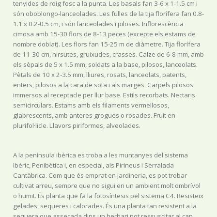
tenyides de roig fosc a la punta. Les basals fan 3-6 x 1-1.5 cm i
són oboblongo-lanceolades. Les fulles de la tija florífera fan 0.8-
1.1 x 0.2-0.5 cm, i són lanceolades i piloses. Inflorescència
cimosa amb 15-30 flors de 8-13 peces (excepte els estams de
nombre doblat). Les flors fan 15-25 m de diàmetre. Tija florífera
de 11-30 cm, hirsutes, gruixudes, crasses. Calze de 6-8 mm, amb
els sèpals de 5 x 1.5 mm, soldats a la base, pilosos, lanceolats.
Pètals de 10 x 2-3.5 mm, lliures, rosats, lanceolats, patents,
enters, pilosos a la cara de sota i als marges. Carpels pilosos
immersos al receptacle per llur base. Estils recorbats. Nectaris
semicirculars. Estams amb els filaments vermellosos,
glabrescents, amb anteres grogues o rosades. Fruit en
plurifol·licle. Llavors piriformes, alveolades.
A la península ibèrica es troba a les muntanyes del sistema
Ibèric, Penibètica i, en especial, als Pirineus i Serralada
Cantàbrica. Com que és emprat en jardineria, es pot trobar
cultivat arreu, sempre que no sigui en un ambient molt ombrívol
o humit. És planta que fa la fotosíntesis pel sistema C4. Resisteix
gelades, sequeres i calorades. És una planta tan resistent a la
sequera que assecada dins un herbari pot ressuscitar al cap