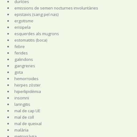
durícies
emissions de semen nocturnes involuntàries
epistaxis (sang pel nas)
ergotisme
erisipela
esquerdes als mugrons
estomatitis (boca)
febre
ferides
galindons
gangrenes
gota
hemorroides
herpes zòster
hiperlipidèmia
insomni
laringitis
mal de cap UE
mal de coll
mal de queixal
malària
metrorràgia