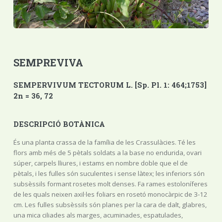
SEMPREVIVA
SEMPERVIVUM TECTORUM L. [Sp. Pl. 1: 464;1753]
2n = 36, 72
DESCRIPCIÓ BOTÀNICA
És una planta crassa de la família de les Crassulàcies. Té les
flors amb més de 5 pètals soldats a la base no endurida, ovari
súper, carpels lliures, i estams en nombre doble que el de
pètals, i les fulles són suculentes i sense làtex; les inferiors són
subsèssils formant rosetes molt denses. Fa rames estoloníferes
de les quals neixen axil·les foliars en rosetó monocàrpic de 3-12
cm. Les fulles subsèssils són planes per la cara de dalt, glabres,
una mica ciliades als marges, acuminades, espatulades,