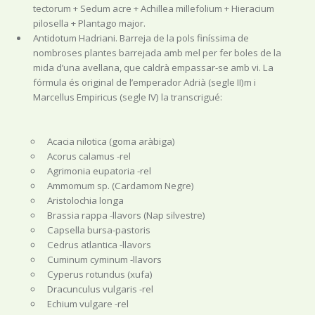
tectorum + Sedum acre + Achillea millefolium + Hieracium
pilosella + Plantago major.
Antidotum Hadriani. Barreja de la pols finíssima de
nombroses plantes barrejada amb mel per fer boles de la
mida d’una avellana, que caldrà empassar-se amb vi. La
fórmula és original de l’emperador Adrià (segle II)m i
Marcellus Empiricus (segle IV) la transcrigué:
Acacia nilotica (goma aràbiga)
Acorus calamus -rel
Agrimonia eupatoria -rel
Ammomum sp. (Cardamom Negre)
Aristolochia longa
Brassia rappa -llavors (Nap silvestre)
Capsella bursa-pastoris
Cedrus atlantica -llavors
Cuminum cyminum -llavors
Cyperus rotundus (xufa)
Dracunculus vulgaris -rel
Echium vulgare -rel