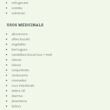
refrigerant
vomitiu
vulnerari
USOS MEDICINALS
abscessos
aftes bucals
migdalitis
berrugues
candidiasi bucal (suc + mel)
càncer
clavus
conjuntivitis
contusions
cremades
cucs intestinals
deliris UE
diarrea
disenteria
dolors