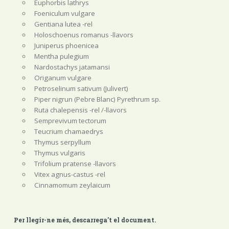
Euphorbis lathrys
Foeniculum vulgare
Gentiana lutea -rel
Holoschoenus romanus -llavors
Juniperus phoenicea
Mentha pulegium
Nardostachys jatamansi
Origanum vulgare
Petroselinum sativum (Julivert)
Piper nigrun (Pebre Blanc) Pyrethrum sp.
Ruta chalepensis -rel /-llavors
Semprevivum tectorum
Teucrium chamaedrys
Thymus serpyllum
Thymus vulgaris
Trifolium pratense -llavors
Vitex agnus-castus -rel
Cinnamomum zeylaicum
Per llegir-ne més, descarrega't el document.