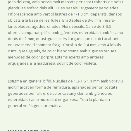
(des del cim), amb nervis molt marcats per sota i coberts de pèls i
glàndules esferoidals allí. Fulles basals llargament peciolades.
Inflorescència amb verticil·lastres de 1-1.8 cm, deparats, densos
ubicats a la base de les fulles. Bractèoles de 3-6 mm linears-
lanceolades, agudes, ciliades. Flors sèssils. Calze de 3-3.5,
obert, acampanat, pilós, amb glàndules esferoidals també, i amb
dents de 2 mm, quasi iguals, més llargues que el tub i acabant
en una mena d’espineta fràgil. Corol·la de 3-4 mm, amb 4 lòbuls
curts, quasi iguals, de color blanc crema amb algunes taques
menudes de color porpra. Estams exerts amb anteres
arquejades a la maduresa, sovint de color violeta.
Estigma en general bífid. Núcules de 1.3-1.5 1.1 mm amb voraviu
molt marcat en forma de ferradura, aplanades per un costat i
geperudes per l’altre, de color castany clar, amb glàndules
esferoidals i amb mucositat enganxosa. Tota la planta en
general no és gens aromàtica.