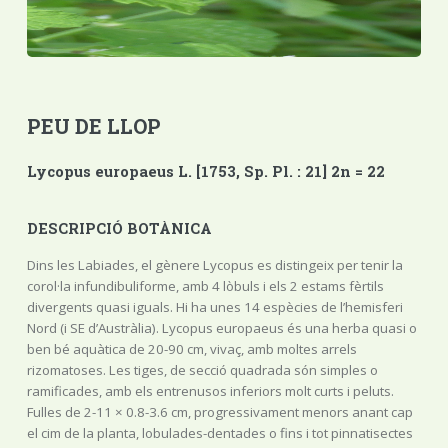
PEU DE LLOP
Lycopus europaeus L. [1753, Sp. Pl. : 21] 2n = 22
DESCRIPCIÓ BOTÀNICA
Dins les Labiades, el gènere Lycopus es distingeix per tenir la
corol·la infundibuliforme, amb 4 lòbuls i els 2 estams fèrtils
divergents quasi iguals. Hi ha unes 14 espècies de l’hemisferi
Nord (i SE d’Austràlia). Lycopus europaeus és una herba quasi o
ben bé aquàtica de 20-90 cm, vivaç, amb moltes arrels
rizomatoses. Les tiges, de secció quadrada són simples o
ramificades, amb els entrenusos inferiors molt curts i peluts.
Fulles de 2-11 × 0.8-3.6 cm, progressivament menors anant cap
el cim de la planta, lobulades-dentades o fins i tot pinnatisectes