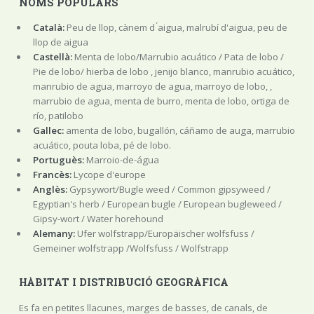
NOMS POPULARS
Català:
Peu de llop, cànem d ́aigua, malrubí d'aigua, peu de
llop de aigua
Castellà:
Menta de lobo/Marrubio acuático / Pata de lobo /
Pie de lobo/ hierba de lobo , jenijo blanco, manrubio acuático,
manrubio de agua, marroyo de agua, marroyo de lobo, ,
marrubio de agua, menta de burro, menta de lobo, ortiga de
río, patilobo
Gallec:
amenta de lobo, bugallón, cáñamo de auga, marrubio
acuático, pouta loba, pé de lobo.
Portuguès:
Marroio-de-água
Francès:
Lycope d'europe
Anglès:
Gypsywort/Bugle weed / Common gipsyweed /
Egyptian's herb / European bugle / European bugleweed /
Gipsy-wort / Water horehound
Alemany:
Ufer wolfstrapp/Europäischer wolfsfuss /
Gemeiner wolfstrapp /Wolfsfuss / Wolfstrapp
HÀBITAT I DISTRIBUCIÓ GEOGRÀFICA
Es fa en petites llacunes, marges de basses, de canals, de