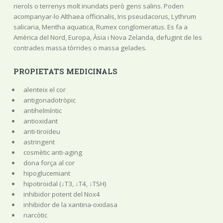
rierols o terrenys molt inundats però gens salins. Poden
acompanyar-lo Althaea officinalis, Iris pseudacorus, Lythrum
salicaria, Mentha aquatica, Rumex conglomeratus. Es fa a
Amèrica del Nord, Europa, Àsia i Nova Zelanda, defugint de les
contrades massa tòrrides o massa gelades.
PROPIETATS MEDICINALS
alenteix el cor
antigonadotròpic
antihelmíntic
antioxidant
anti-tiroïdeu
astringent
cosmètic anti-aging
dona força al cor
hipoglucemiant
hipotiroidal (↓T3, ↓T4, ↓TSH)
inhibidor potent del Nox4
inhibidor de la xantina-oxidasa
narcòtic