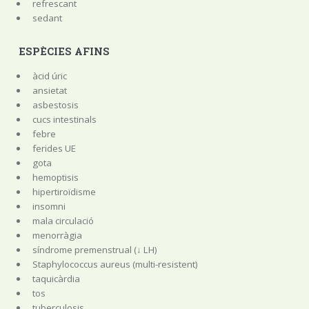
refrescant
sedant
ESPÈCIES AFINS
àcid úric
ansietat
asbestosis
cucs intestinals
febre
ferides UE
gota
hemoptisis
hipertiroïdisme
insomni
mala circulació
menorràgia
síndrome premenstrual (↓ LH)
Staphylococcus aureus (multi-resistent)
taquicàrdia
tos
tuberculosis